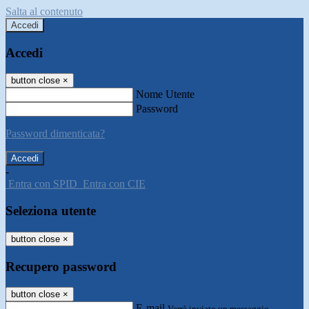
Salta al contenuto
Accedi
Accedi
button close
×
Nome Utente
Password
Password dimenticata?
-
Entra con SPID
Entra con CIE
Seleziona utente
button close
×
Recupero password
button close
×
E-mail
Verrà inviato un messaggio