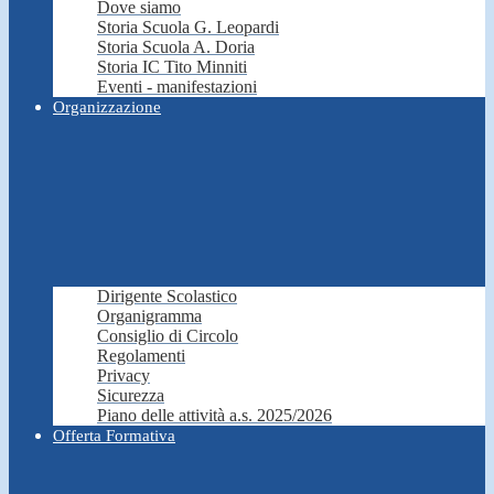
Dove siamo
Storia Scuola G. Leopardi
Storia Scuola A. Doria
Storia IC Tito Minniti
Eventi - manifestazioni
Organizzazione
Dirigente Scolastico
Organigramma
Consiglio di Circolo
Regolamenti
Privacy
Sicurezza
Piano delle attività a.s. 2025/2026
Offerta Formativa