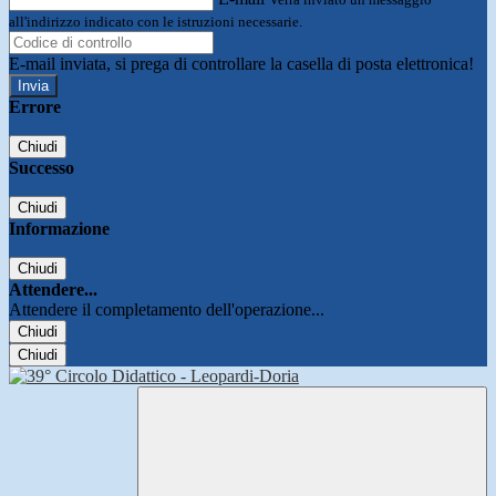
all'indirizzo indicato con le istruzioni necessarie.
E-mail inviata, si prega di controllare la casella di posta elettronica!
Errore
Chiudi
Successo
Chiudi
Informazione
Chiudi
Attendere...
Attendere il completamento dell'operazione...
Chiudi
Chiudi