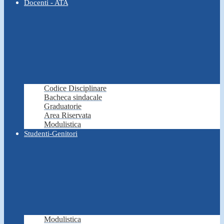
Docenti - ATA
Codice Disciplinare
Bacheca sindacale
Graduatorie
Area Riservata
Modulistica
Studenti-Genitori
Modulistica