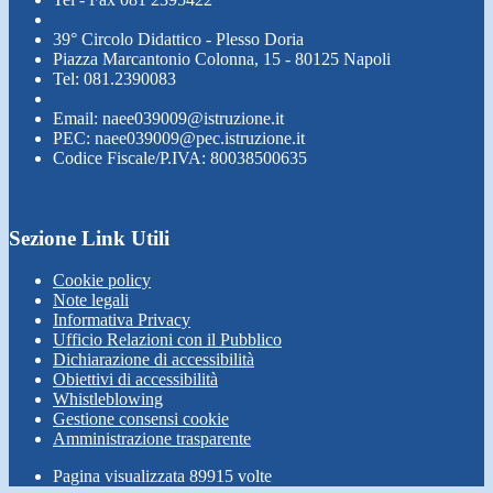
39° Circolo Didattico - Plesso Doria
Piazza Marcantonio Colonna, 15 - 80125 Napoli
Tel: 081.2390083
Email: naee039009@istruzione.it
PEC: naee039009@pec.istruzione.it
Codice Fiscale/P.IVA: 80038500635
Sezione Link Utili
Cookie policy
Note legali
Informativa Privacy
Ufficio Relazioni con il Pubblico
Dichiarazione di accessibilità
Obiettivi di accessibilità
Whistleblowing
Gestione consensi cookie
Amministrazione trasparente
Pagina visualizzata
89915
volte