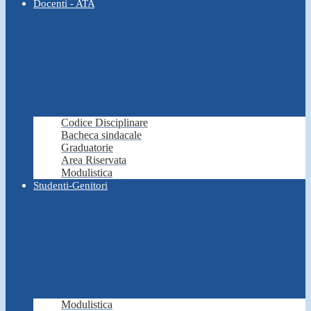
Docenti - ATA
Codice Disciplinare
Bacheca sindacale
Graduatorie
Area Riservata
Modulistica
Studenti-Genitori
Modulistica