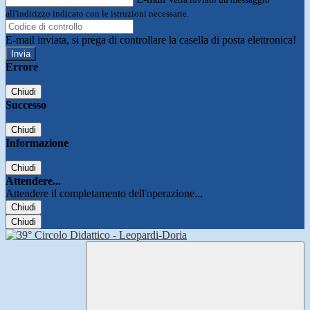
all'indirizzo indicato con le istruzioni necessarie.
E-mail inviata, si prega di controllare la casella di posta elettronica!
Errore
Chiudi
Successo
Chiudi
Informazione
Chiudi
Attendere...
Attendere il completamento dell'operazione...
Chiudi
Chiudi