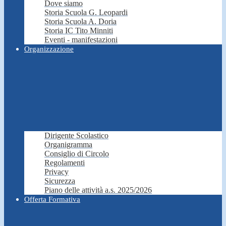
Dove siamo
Storia Scuola G. Leopardi
Storia Scuola A. Doria
Storia IC Tito Minniti
Eventi - manifestazioni
Organizzazione
Dirigente Scolastico
Organigramma
Consiglio di Circolo
Regolamenti
Privacy
Sicurezza
Piano delle attività a.s. 2025/2026
Offerta Formativa