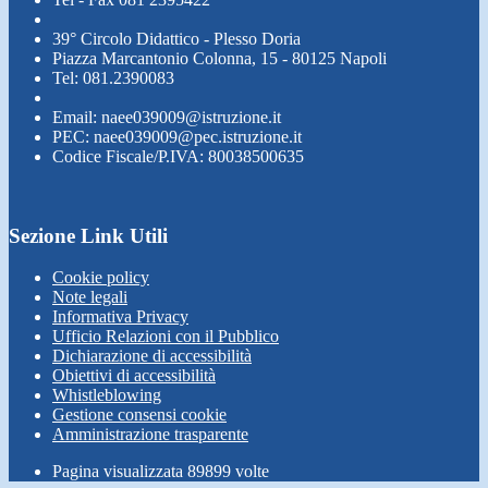
39° Circolo Didattico - Plesso Doria
Piazza Marcantonio Colonna, 15 - 80125 Napoli
Tel: 081.2390083
Email: naee039009@istruzione.it
PEC: naee039009@pec.istruzione.it
Codice Fiscale/P.IVA: 80038500635
Sezione Link Utili
Cookie policy
Note legali
Informativa Privacy
Ufficio Relazioni con il Pubblico
Dichiarazione di accessibilità
Obiettivi di accessibilità
Whistleblowing
Gestione consensi cookie
Amministrazione trasparente
Pagina visualizzata
89899
volte