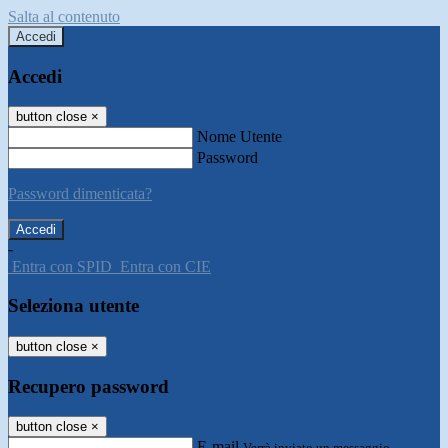
Salta al contenuto
Accedi
Accedi
button close
×
Nome Utente
Password
Password dimenticata?
-
Entra con SPID
Entra con CIE
Seleziona utente
button close
×
Recupero password
button close
×
E-mail
Verrà inviato un messaggio