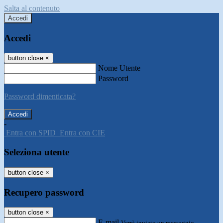
Salta al contenuto
Accedi
Accedi
button close
×
Nome Utente
Password
Password dimenticata?
-
Entra con SPID
Entra con CIE
Seleziona utente
button close
×
Recupero password
button close
×
E-mail
Verrà inviato un messaggio