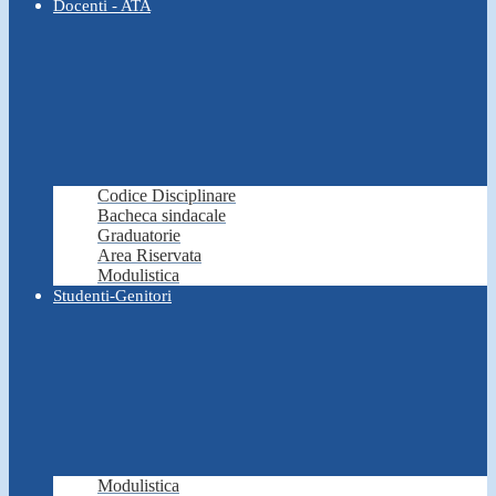
Docenti - ATA
Codice Disciplinare
Bacheca sindacale
Graduatorie
Area Riservata
Modulistica
Studenti-Genitori
Modulistica