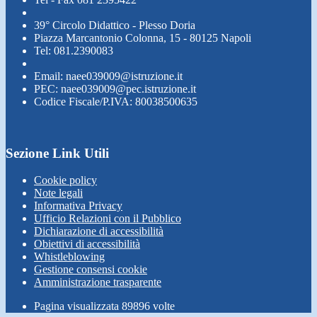
39° Circolo Didattico - Plesso Doria
Piazza Marcantonio Colonna, 15 - 80125 Napoli
Tel: 081.2390083
Email: naee039009@istruzione.it
PEC: naee039009@pec.istruzione.it
Codice Fiscale/P.IVA: 80038500635
Sezione Link Utili
Cookie policy
Note legali
Informativa Privacy
Ufficio Relazioni con il Pubblico
Dichiarazione di accessibilità
Obiettivi di accessibilità
Whistleblowing
Gestione consensi cookie
Amministrazione trasparente
Pagina visualizzata
89896
volte