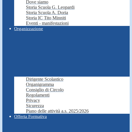
Dove siamo
Storia Scuola G. Leopardi
Storia Scuola A. Doria
Storia IC Tito Minniti
Eventi - manifestazioni
Organizzazione
Dirigente Scolastico
Organigramma
Consiglio di Circolo
Regolamenti
Privacy
Sicurezza
Piano delle attività a.s. 2025/2026
Offerta Formativa