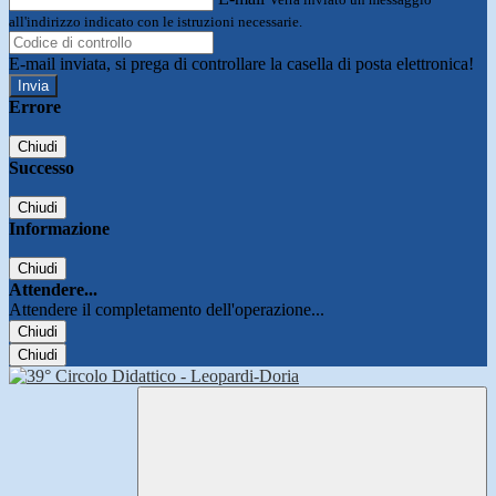
all'indirizzo indicato con le istruzioni necessarie.
E-mail inviata, si prega di controllare la casella di posta elettronica!
Errore
Chiudi
Successo
Chiudi
Informazione
Chiudi
Attendere...
Attendere il completamento dell'operazione...
Chiudi
Chiudi