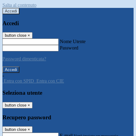
Salta al contenuto
Accedi
Accedi
button close
×
Nome Utente
Password
Password dimenticata?
-
Entra con SPID
Entra con CIE
Seleziona utente
button close
×
Recupero password
button close
×
E-mail
Verrà inviato un messaggio