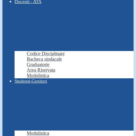
Docenti - ATA
Codice Disciplinare
Bacheca sindacale
Graduatorie
Area Riservata
Modulistica
Studenti-Genitori
Modulistica