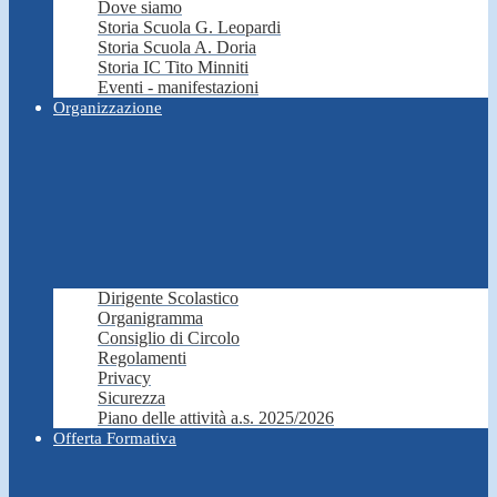
Dove siamo
Storia Scuola G. Leopardi
Storia Scuola A. Doria
Storia IC Tito Minniti
Eventi - manifestazioni
Organizzazione
Dirigente Scolastico
Organigramma
Consiglio di Circolo
Regolamenti
Privacy
Sicurezza
Piano delle attività a.s. 2025/2026
Offerta Formativa