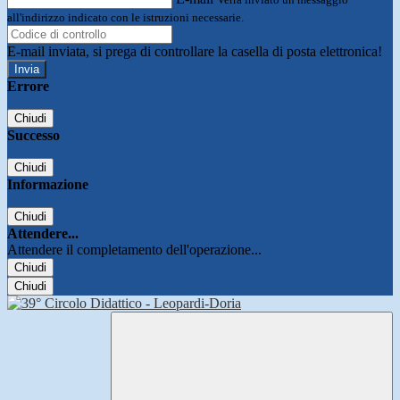
all'indirizzo indicato con le istruzioni necessarie.
E-mail inviata, si prega di controllare la casella di posta elettronica!
Errore
Chiudi
Successo
Chiudi
Informazione
Chiudi
Attendere...
Attendere il completamento dell'operazione...
Chiudi
Chiudi