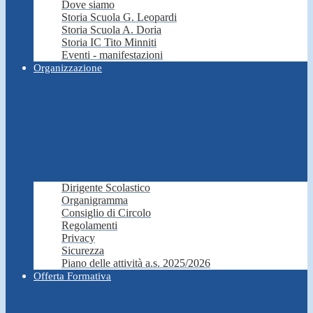
Dove siamo
Storia Scuola G. Leopardi
Storia Scuola A. Doria
Storia IC Tito Minniti
Eventi - manifestazioni
Organizzazione
Dirigente Scolastico
Organigramma
Consiglio di Circolo
Regolamenti
Privacy
Sicurezza
Piano delle attività a.s. 2025/2026
Offerta Formativa