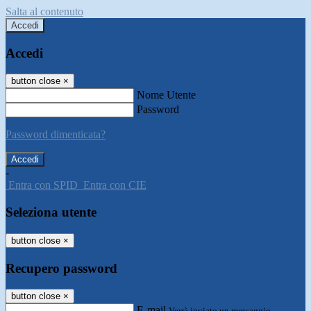
Salta al contenuto
Accedi
Accedi
button close
×
Nome Utente
Password
Password dimenticata?
-
Entra con SPID
Entra con CIE
Seleziona utente
button close
×
Recupero password
button close
×
E-mail
Verrà inviato un messaggio