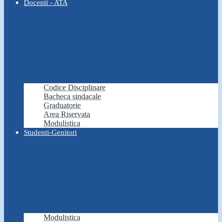
Docenti - ATA
Codice Disciplinare
Bacheca sindacale
Graduatorie
Area Riservata
Modulistica
Studenti-Genitori
Modulistica