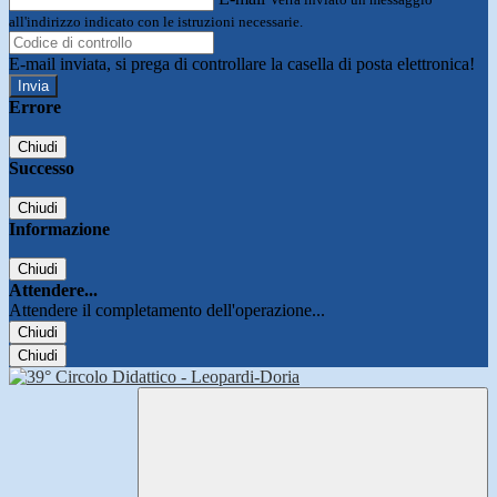
all'indirizzo indicato con le istruzioni necessarie.
E-mail inviata, si prega di controllare la casella di posta elettronica!
Errore
Chiudi
Successo
Chiudi
Informazione
Chiudi
Attendere...
Attendere il completamento dell'operazione...
Chiudi
Chiudi