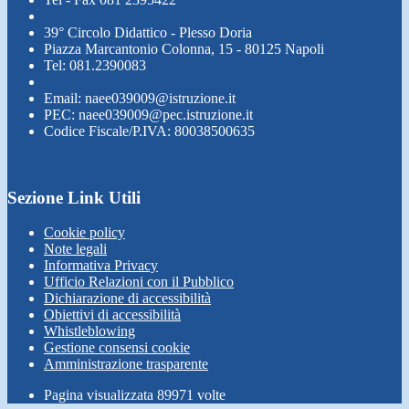
39° Circolo Didattico - Plesso Doria
Piazza Marcantonio Colonna, 15 - 80125 Napoli
Tel: 081.2390083
Email: naee039009@istruzione.it
PEC: naee039009@pec.istruzione.it
Codice Fiscale/P.IVA: 80038500635
Sezione Link Utili
Cookie policy
Note legali
Informativa Privacy
Ufficio Relazioni con il Pubblico
Dichiarazione di accessibilità
Obiettivi di accessibilità
Whistleblowing
Gestione consensi cookie
Amministrazione trasparente
Pagina visualizzata
89971
volte