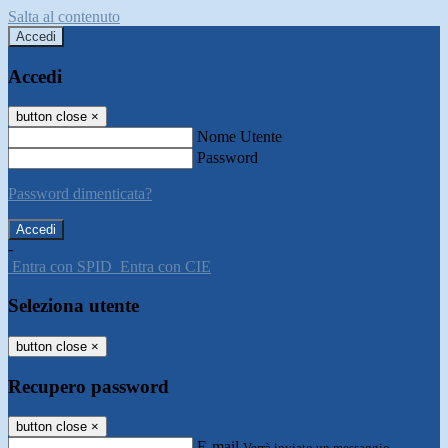
Salta al contenuto
Accedi
Accedi
button close
×
Nome Utente
Password
Password dimenticata?
-
Entra con SPID
Entra con CIE
Seleziona utente
button close
×
Recupero password
button close
×
E-mail
Verrà inviato un messaggio