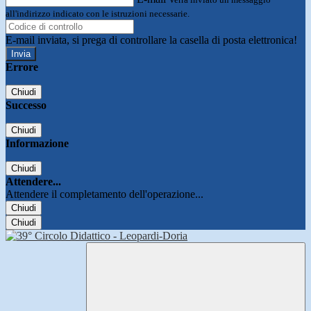
all'indirizzo indicato con le istruzioni necessarie.
E-mail inviata, si prega di controllare la casella di posta elettronica!
Errore
Chiudi
Successo
Chiudi
Informazione
Chiudi
Attendere...
Attendere il completamento dell'operazione...
Chiudi
Chiudi