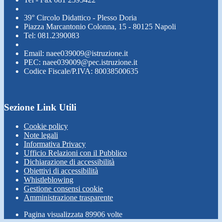
39° Circolo Didattico - Plesso Doria
Piazza Marcantonio Colonna, 15 - 80125 Napoli
Tel: 081.2390083
Email: naee039009@istruzione.it
PEC: naee039009@pec.istruzione.it
Codice Fiscale/P.IVA: 80038500635
Sezione Link Utili
Cookie policy
Note legali
Informativa Privacy
Ufficio Relazioni con il Pubblico
Dichiarazione di accessibilità
Obiettivi di accessibilità
Whistleblowing
Gestione consensi cookie
Amministrazione trasparente
Pagina visualizzata
89906
volte