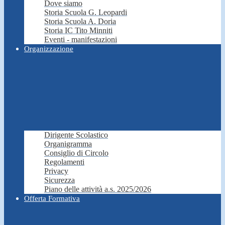
Dove siamo
Storia Scuola G. Leopardi
Storia Scuola A. Doria
Storia IC Tito Minniti
Eventi - manifestazioni
Organizzazione
Dirigente Scolastico
Organigramma
Consiglio di Circolo
Regolamenti
Privacy
Sicurezza
Piano delle attività a.s. 2025/2026
Offerta Formativa