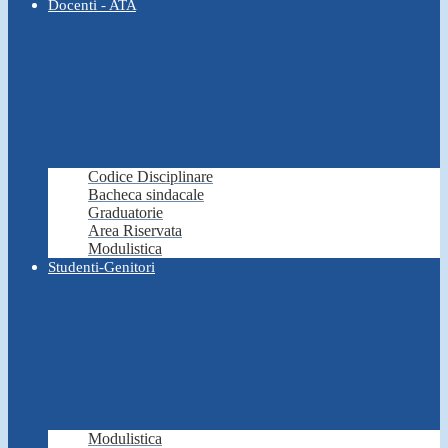
Docenti - ATA
Codice Disciplinare
Bacheca sindacale
Graduatorie
Area Riservata
Modulistica
Studenti-Genitori
Modulistica