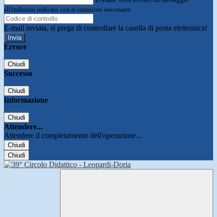
all'indirizzo indicato con le istruzioni necessarie.
E-mail inviata, si prega di controllare la casella di posta elettronica!
Errore
Chiudi
Successo
Chiudi
Informazione
Chiudi
Attendere...
Attendere il completamento dell'operazione...
Chiudi
Chiudi