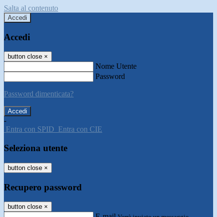
Salta al contenuto
Accedi
Accedi
button close
×
Nome Utente
Password
Password dimenticata?
-
Entra con SPID
Entra con CIE
Seleziona utente
button close
×
Recupero password
button close
×
E-mail
Verrà inviato un messaggio