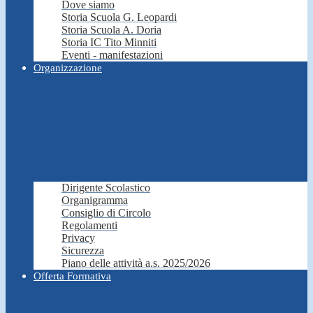
Dove siamo
Storia Scuola G. Leopardi
Storia Scuola A. Doria
Storia IC Tito Minniti
Eventi - manifestazioni
Organizzazione
Dirigente Scolastico
Organigramma
Consiglio di Circolo
Regolamenti
Privacy
Sicurezza
Piano delle attività a.s. 2025/2026
Offerta Formativa