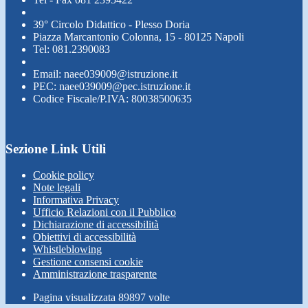
39° Circolo Didattico - Plesso Doria
Piazza Marcantonio Colonna, 15 - 80125 Napoli
Tel: 081.2390083
Email: naee039009@istruzione.it
PEC: naee039009@pec.istruzione.it
Codice Fiscale/P.IVA: 80038500635
Sezione Link Utili
Cookie policy
Note legali
Informativa Privacy
Ufficio Relazioni con il Pubblico
Dichiarazione di accessibilità
Obiettivi di accessibilità
Whistleblowing
Gestione consensi cookie
Amministrazione trasparente
Pagina visualizzata
89897
volte