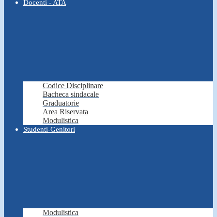
Docenti - ATA
Codice Disciplinare
Bacheca sindacale
Graduatorie
Area Riservata
Modulistica
Studenti-Genitori
Modulistica