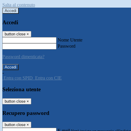
Salta al contenuto
Accedi
Accedi
button close
×
Nome Utente
Password
Password dimenticata?
-
Entra con SPID
Entra con CIE
Seleziona utente
button close
×
Recupero password
button close
×
E-mail
Verrà inviato un messaggio all'indirizz