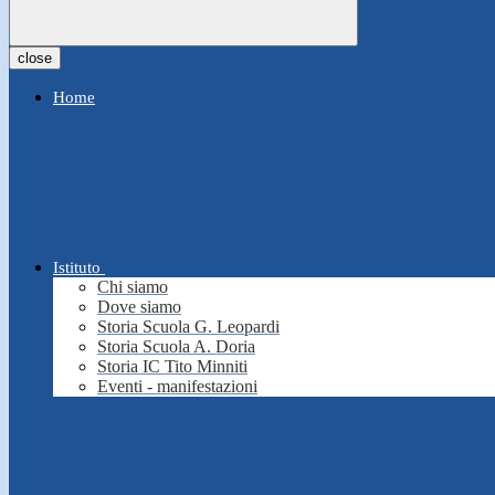
close
Home
Istituto
Chi siamo
Dove siamo
Storia Scuola G. Leopardi
Storia Scuola A. Doria
Storia IC Tito Minniti
Eventi - manifestazioni