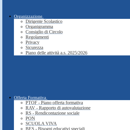
Organizzazione
Dirigente Scolastico
Organigramma
Consiglio di Circolo
Regolamenti
Privacy
Sicurezza
Piano delle attività a.s. 2025/2026
Offerta Formativa
PTOF - Piano offerta formativa
RAV - Rapporto di autovalutazione
RS - Rendicontazione sociale
PON
SCUOLA VIVA
BES - Bisogni educativi speciali