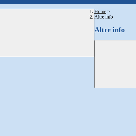
Home
>
Altre info
Altre info