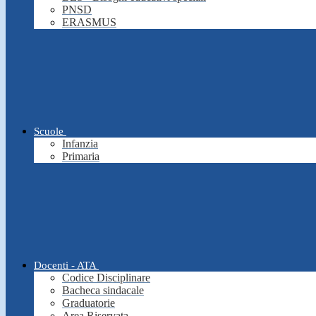
PNSD
ERASMUS
Scuole
Infanzia
Primaria
Docenti - ATA
Codice Disciplinare
Bacheca sindacale
Graduatorie
Area Riservata