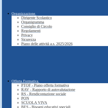
Organizzazione
Dirigente Scolastico
Organigramma
Consiglio di Circolo
Regolamenti
Privacy
Sicurezza
Piano delle attività a.s. 2025/2026
Offerta Formativa
PTOF - Piano offerta formativa
RAV - Rapporto di autovalutazione
RS - Rendicontazione sociale
PON
SCUOLA VIVA
BES - Bisogni educativi speciali