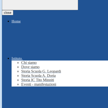
close
Home
Istituto
Chi siamo
Dove siamo
Storia Scuola G. Leopardi
Storia Scuola A. Doria
Storia IC Tito Minniti
Eventi - manifestazioni