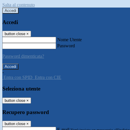
Salta al contenuto
Accedi
Accedi
button close
×
Nome Utente
Password
Password dimenticata?
-
Entra con SPID
Entra con CIE
Seleziona utente
button close
×
Recupero password
button close
×
E-mail
Verrà inviato un messaggio all'indirizz