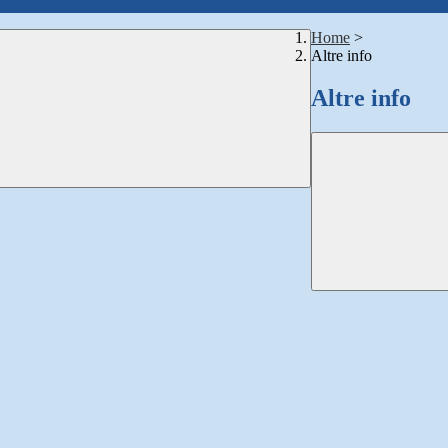
Home
>
Altre info
Altre info