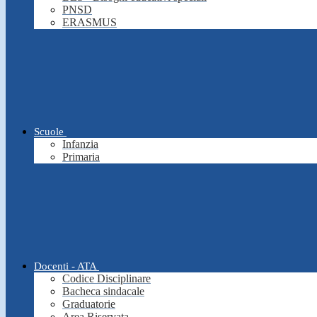
PNSD
ERASMUS
Scuole
Infanzia
Primaria
Docenti - ATA
Codice Disciplinare
Bacheca sindacale
Graduatorie
Area Riservata