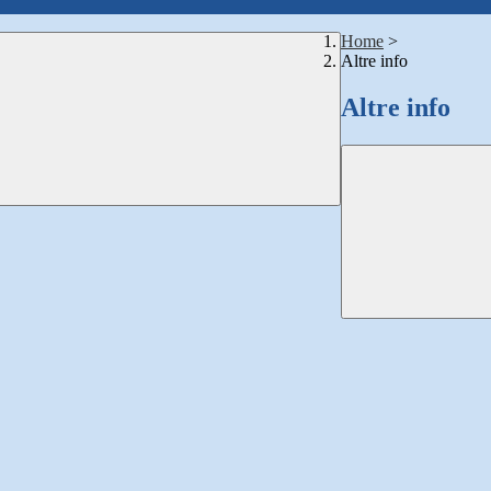
Home
>
Altre info
Altre info