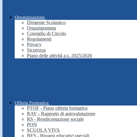
Organizzazione
Dirigente Scolastico
Organigramma
Consiglio di Circolo
Regolamenti
Privacy
Sicurezza
Piano delle attività a.s. 2025/2026
Offerta Formativa
PTOF - Piano offerta formativa
RAV - Rapporto di autovalutazione
RS - Rendicontazione sociale
PON
SCUOLA VIVA
BES - Bisogni educativi speciali