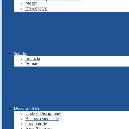
PNSD
ERASMUS
Scuole
Infanzia
Primaria
Docenti - ATA
Codice Disciplinare
Bacheca sindacale
Graduatorie
Area Riservata