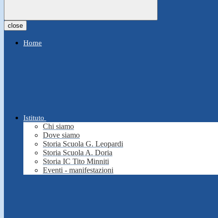
close
Home
Istituto
Chi siamo
Dove siamo
Storia Scuola G. Leopardi
Storia Scuola A. Doria
Storia IC Tito Minniti
Eventi - manifestazioni