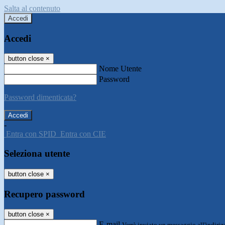
Salta al contenuto
Accedi
Accedi
button close
×
Nome Utente
Password
Password dimenticata?
-
Entra con SPID
Entra con CIE
Seleziona utente
button close
×
Recupero password
button close
×
E-mail
Verrà inviato un messaggio all'indirizz