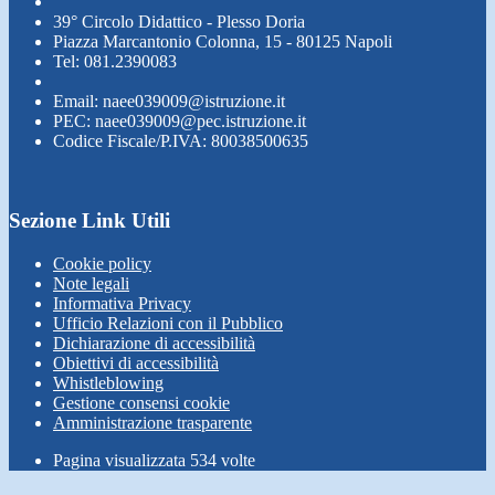
39° Circolo Didattico - Plesso Doria
Piazza Marcantonio Colonna, 15 - 80125 Napoli
Tel: 081.2390083
Email: naee039009@istruzione.it
PEC: naee039009@pec.istruzione.it
Codice Fiscale/P.IVA: 80038500635
Sezione Link Utili
Cookie policy
Note legali
Informativa Privacy
Ufficio Relazioni con il Pubblico
Dichiarazione di accessibilità
Obiettivi di accessibilità
Whistleblowing
Gestione consensi cookie
Amministrazione trasparente
Pagina visualizzata
534
volte