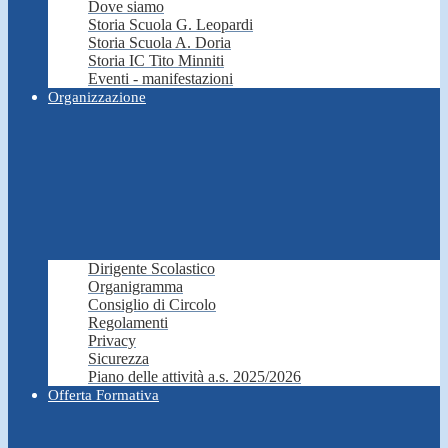
Dove siamo
Storia Scuola G. Leopardi
Storia Scuola A. Doria
Storia IC Tito Minniti
Eventi - manifestazioni
Organizzazione
Dirigente Scolastico
Organigramma
Consiglio di Circolo
Regolamenti
Privacy
Sicurezza
Piano delle attività a.s. 2025/2026
Offerta Formativa