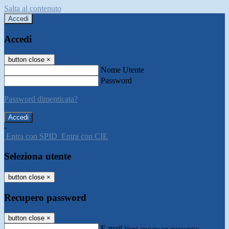
Salta al contenuto
Accedi
Accedi
button close
×
Nome Utente
Password
Password dimenticata?
-
Entra con SPID
Entra con CIE
Seleziona utente
button close
×
Recupero password
button close
×
E-mail
Verrà inviato un messaggio