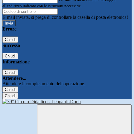
all'indirizzo indicato con le istruzioni necessarie.
E-mail inviata, si prega di controllare la casella di posta elettronica!
Errore
Chiudi
Successo
Chiudi
Informazione
Chiudi
Attendere...
Attendere il completamento dell'operazione...
Chiudi
Chiudi