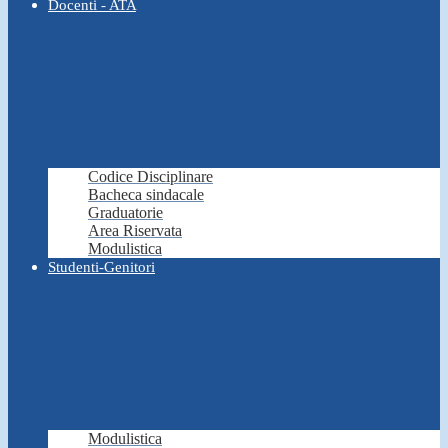
Docenti - ATA
Codice Disciplinare
Bacheca sindacale
Graduatorie
Area Riservata
Modulistica
Studenti-Genitori
Modulistica