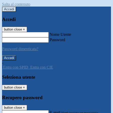
Salta al contenuto
Accedi
Accedi
button close
×
Nome Utente
Password
Password dimenticata?
-
Entra con SPID
Entra con CIE
Seleziona utente
button close
×
Recupero password
button close
×
E-mail
Verrà inviato un messaggio