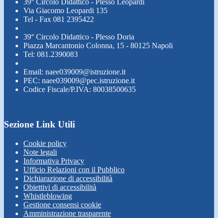
39° Circolo Didattico - Plesso Leopardi
Via Giacomo Leopardi 135
Tel - Fax 081 2395422
39° Circolo Didattico - Plesso Doria
Piazza Marcantonio Colonna, 15 - 80125 Napoli
Tel: 081.2390083
Email: naee039009@istruzione.it
PEC: naee039009@pec.istruzione.it
Codice Fiscale/P.IVA: 80038500635
Sezione Link Utili
Cookie policy
Note legali
Informativa Privacy
Ufficio Relazioni con il Pubblico
Dichiarazione di accessibilità
Obiettivi di accessibilità
Whistleblowing
Gestione consensi cookie
Amministrazione trasparente