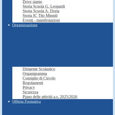
Dove siamo
Storia Scuola G. Leopardi
Storia Scuola A. Doria
Storia IC Tito Minniti
Eventi - manifestazioni
Organizzazione
Dirigente Scolastico
Organigramma
Consiglio di Circolo
Regolamenti
Privacy
Sicurezza
Piano delle attività a.s. 2025/2026
Offerta Formativa