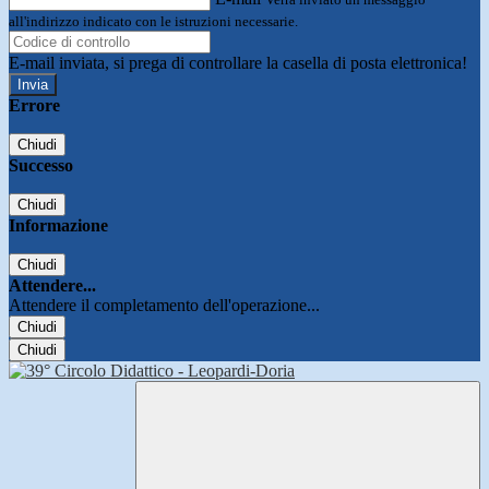
all'indirizzo indicato con le istruzioni necessarie.
E-mail inviata, si prega di controllare la casella di posta elettronica!
Errore
Chiudi
Successo
Chiudi
Informazione
Chiudi
Attendere...
Attendere il completamento dell'operazione...
Chiudi
Chiudi