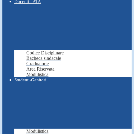
Docenti - ATA
Codice Disciplinare
Bacheca sindacale
Graduatorie
Area Riservata
Modulistica
Studenti-Genitori
Modulistica