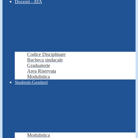
Docenti - ATA
Codice Disciplinare
Bacheca sindacale
Graduatorie
Area Riservata
Modulistica
Studenti-Genitori
Modulistica