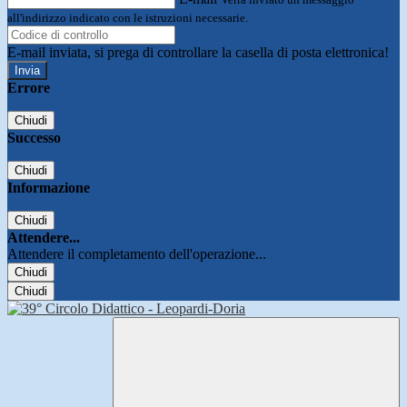
all'indirizzo indicato con le istruzioni necessarie.
E-mail inviata, si prega di controllare la casella di posta elettronica!
Errore
Chiudi
Successo
Chiudi
Informazione
Chiudi
Attendere...
Attendere il completamento dell'operazione...
Chiudi
Chiudi