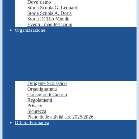
Dove siamo
Storia Scuola G. Leopardi
Storia Scuola A. Doria
Storia IC Tito Minniti
Eventi - manifestazioni
Organizzazione
Dirigente Scolastico
Organigramma
Consiglio di Circolo
Regolamenti
Privacy
Sicurezza
Piano delle attività a.s. 2025/2026
Offerta Formativa