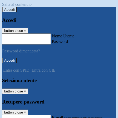
Salta al contenuto
Accedi
Accedi
button close
×
Nome Utente
Password
Password dimenticata?
-
Entra con SPID
Entra con CIE
Seleziona utente
button close
×
Recupero password
button close
×
E-mail
Verrà inviato un messaggio