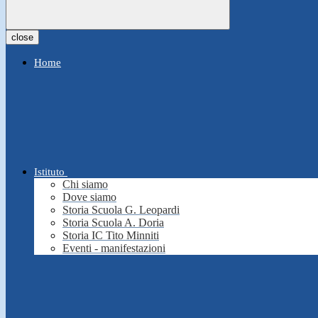
close
Home
Istituto
Chi siamo
Dove siamo
Storia Scuola G. Leopardi
Storia Scuola A. Doria
Storia IC Tito Minniti
Eventi - manifestazioni