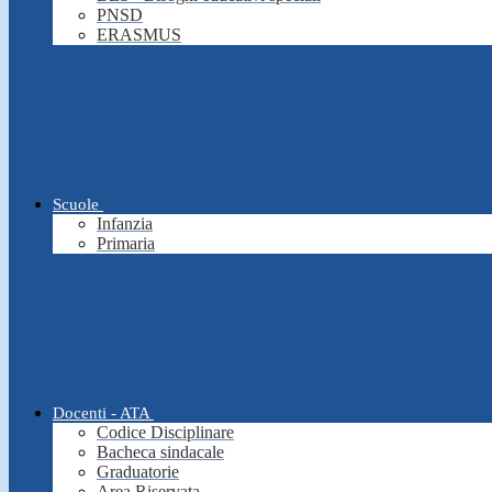
PNSD
ERASMUS
Scuole
Infanzia
Primaria
Docenti - ATA
Codice Disciplinare
Bacheca sindacale
Graduatorie
Area Riservata