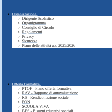
Organizzazione
Dirigente Scolastico
Organigramma
Consiglio di Circolo
Regolamenti
Privacy
Sicurezza
Piano delle attività a.s. 2025/2026
Offerta Formativa
PTOF - Piano offerta formativa
RAV - Rapporto di autovalutazione
RS - Rendicontazione sociale
PON
SCUOLA VIVA
BES - Bisogni educativi speciali