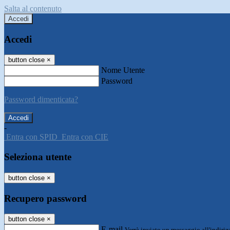
Salta al contenuto
Accedi
Accedi
button close
×
Nome Utente
Password
Password dimenticata?
-
Entra con SPID
Entra con CIE
Seleziona utente
button close
×
Recupero password
button close
×
E-mail
Verrà inviato un messaggio all'indirizz