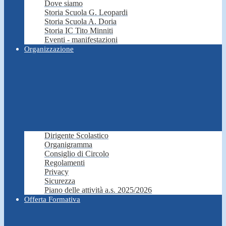
Dove siamo
Storia Scuola G. Leopardi
Storia Scuola A. Doria
Storia IC Tito Minniti
Eventi - manifestazioni
Organizzazione
Dirigente Scolastico
Organigramma
Consiglio di Circolo
Regolamenti
Privacy
Sicurezza
Piano delle attività a.s. 2025/2026
Offerta Formativa