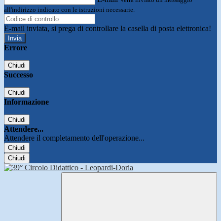
all'indirizzo indicato con le istruzioni necessarie.
E-mail inviata, si prega di controllare la casella di posta elettronica!
Errore
Chiudi
Successo
Chiudi
Informazione
Chiudi
Attendere...
Attendere il completamento dell'operazione...
Chiudi
Chiudi