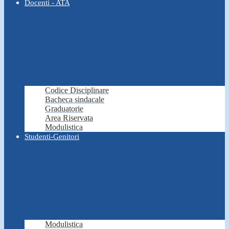
Docenti - ATA
Codice Disciplinare
Bacheca sindacale
Graduatorie
Area Riservata
Modulistica
Studenti-Genitori
Modulistica