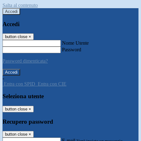
Salta al contenuto
Accedi
Accedi
button close
×
Nome Utente
Password
Password dimenticata?
-
Entra con SPID
Entra con CIE
Seleziona utente
button close
×
Recupero password
button close
×
E-mail
Verrà inviato un messaggio