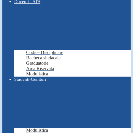
Docenti - ATA
Codice Disciplinare
Bacheca sindacale
Graduatorie
Area Riservata
Modulistica
Studenti-Genitori
Modulistica