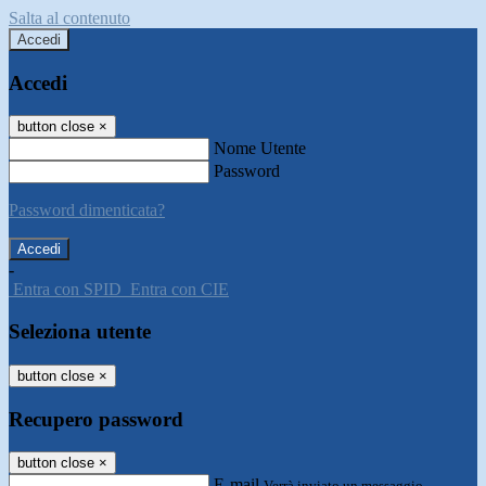
Salta al contenuto
Accedi
Accedi
button close
×
Nome Utente
Password
Password dimenticata?
-
Entra con SPID
Entra con CIE
Seleziona utente
button close
×
Recupero password
button close
×
E-mail
Verrà inviato un messaggio