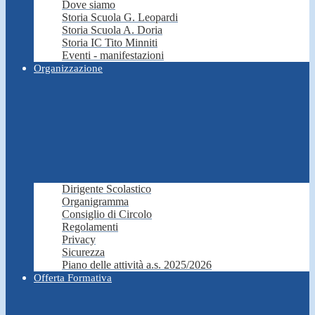
Dove siamo
Storia Scuola G. Leopardi
Storia Scuola A. Doria
Storia IC Tito Minniti
Eventi - manifestazioni
Organizzazione
Dirigente Scolastico
Organigramma
Consiglio di Circolo
Regolamenti
Privacy
Sicurezza
Piano delle attività a.s. 2025/2026
Offerta Formativa