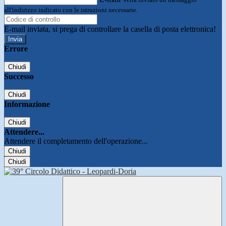
all'indirizzo indicato con le istruzioni necessarie.
E-mail inviata, si prega di controllare la casella di posta elettronica!
Errore
Chiudi
Successo
Chiudi
Informazione
Chiudi
Attendere...
Attendere il completamento dell'operazione...
Chiudi
Chiudi