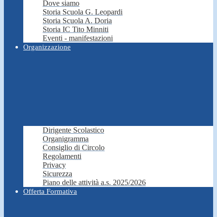
Dove siamo
Storia Scuola G. Leopardi
Storia Scuola A. Doria
Storia IC Tito Minniti
Eventi - manifestazioni
Organizzazione
Dirigente Scolastico
Organigramma
Consiglio di Circolo
Regolamenti
Privacy
Sicurezza
Piano delle attività a.s. 2025/2026
Offerta Formativa