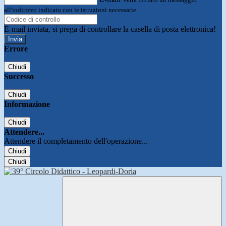
all'indirizzo indicato con le istruzioni necessarie.
E-mail inviata, si prega di controllare la casella di posta elettronica!
Errore
Chiudi
Successo
Chiudi
Informazione
Chiudi
Attendere...
Attendere il completamento dell'operazione...
Chiudi
Chiudi