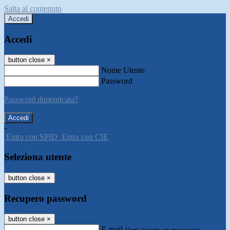
Salta al contenuto
Accedi
Accedi
button close
×
Nome Utente
Password
Password dimenticata?
-
Entra con SPID
Entra con CIE
Seleziona utente
button close
×
Recupero password
button close
×
E-mail
Verrà inviato un messaggio