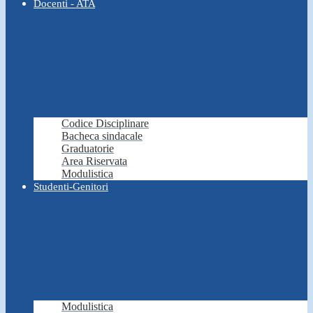
Docenti - ATA
Codice Disciplinare
Bacheca sindacale
Graduatorie
Area Riservata
Modulistica
Studenti-Genitori
Modulistica