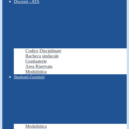
Docenti - ATA
Codice Disciplinare
Bacheca sindacale
Graduatorie
Area Riservata
Modulistica
Studenti-Genitori
Modulistica