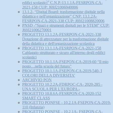
edifici scolastici” C.N.P.:13.1.1A-FESRPON-CA-
2021-158 CUP: J69J21006940006
13.1.2- “Digital Board: trasformazione digitale nella
didattica e nell'organizzazione” CNP: 13.1.2A-
FESRPON-CA-2021-338 CUP: J69J21008820006
PNSD -“Spazi e strumenti digitali per le STEM” CUP:
J69J21006270001
PROGETTO 13.1.2A-FESRPON-CA-2021-338
Dotazione di attrezzature per la trasformazione digitale
della didattica e dell'organizzazione scolastica
PROGETTO 13.1.1A-FESRPON-CA-2021-158
Cablaggio strutturato e sicuro all'interno degli edifici
scolastici
PROGETTO 10.1.1A-FSEPON-CA-2019-60 “Il mio
posto…nella scuola del futuro"
PROGETTO 10.1.1A-FSEPON-CA-2019-540- I
COLORI DELLA DIVERSITA’
ARCHIVIO PON
PROGETTO 10.2.2A-FDRPOC-CA- 2020-285 -
UNA SCUOLA PER L'EUROPA -
PROGETTO 10.8.6A-FESRPON-CA-2020-152
SMART CLASS
PROGETTO PONFSE - 10.2.1A-FSEPON-CA-2019-
110 (Infanzia)
PROGETTO PONFSE - 10.2.1A- FSEPON-CA-