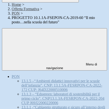
Home
>
Offerta Formativa
>
PON
>
PROGETTO 10.1.1A-FSEPON-CA-2019-60 “Il mio
posto…nella scuola del futuro"
Menu di
navigazione
PON
13.1.5 –“Ambienti didattici innovativi per le scuole
dell’infanzia”. CNP: 13.1.5A-FESRPON-CA-2022-
172 CUP: J64D22000510006
13.1.3 – “Edugreen: laboratori di sostenibilità per il
primo ciclo”. CNP13.1.3A-FESRPON-CA-2022-204
CUP J69J22000220006
13.1.1 -“Cablaggio strutturato e sicuro all’interno degli