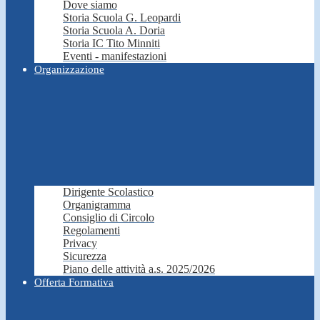
Dove siamo
Storia Scuola G. Leopardi
Storia Scuola A. Doria
Storia IC Tito Minniti
Eventi - manifestazioni
Organizzazione
Dirigente Scolastico
Organigramma
Consiglio di Circolo
Regolamenti
Privacy
Sicurezza
Piano delle attività a.s. 2025/2026
Offerta Formativa