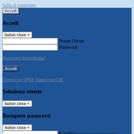
Salta al contenuto
Accedi
Accedi
button close
×
Nome Utente
Password
Password dimenticata?
-
Entra con SPID
Entra con CIE
Seleziona utente
button close
×
Recupero password
button close
×
E-mail
Verrà inviato un messaggio