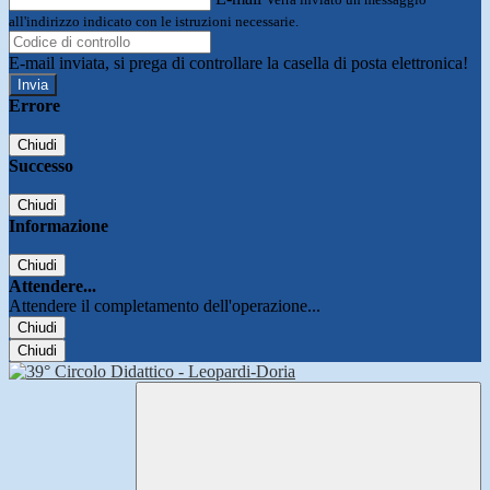
all'indirizzo indicato con le istruzioni necessarie.
E-mail inviata, si prega di controllare la casella di posta elettronica!
Errore
Chiudi
Successo
Chiudi
Informazione
Chiudi
Attendere...
Attendere il completamento dell'operazione...
Chiudi
Chiudi