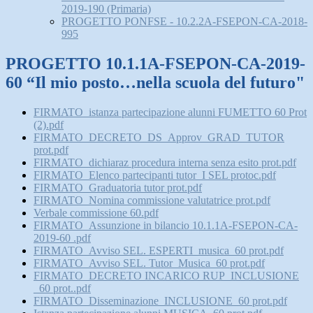
2019-190 (Primaria)
PROGETTO PONFSE - 10.2.2A-FSEPON-CA-2018-
995
PROGETTO 10.1.1A-FSEPON-CA-2019-
60 “Il mio posto…nella scuola del futuro"
FIRMATO_istanza partecipazione alunni FUMETTO 60 Prot
(2).pdf
FIRMATO_DECRETO_DS_Approv_GRAD_TUTOR
prot.pdf
FIRMATO_dichiaraz procedura interna senza esito prot.pdf
FIRMATO_Elenco partecipanti tutor_I SEL protoc.pdf
FIRMATO_Graduatoria tutor prot.pdf
FIRMATO_Nomina commissione valutatrice prot.pdf
Verbale commissione 60.pdf
FIRMATO_Assunzione in bilancio 10.1.1A-FSEPON-CA-
2019-60 .pdf
FIRMATO_Avviso SEL. ESPERTI_musica_60 prot.pdf
FIRMATO_Avviso SEL. Tutor_Musica_60 prot.pdf
FIRMATO_DECRETO INCARICO RUP_INCLUSIONE
_60 prot..pdf
FIRMATO_Disseminazione_INCLUSIONE_60 prot.pdf