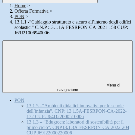
Home
>
Offerta Formativa
>
PON
>
13.1.1 -“Cablaggio strutturato e sicuro all’interno degli edifici
scolastici” C.N.P.:13.1.1A-FESRPON-CA-2021-158 CUP:
J69J21006940006
Menu di
navigazione
PON
13.1.5 –“Ambienti didattici innovativi per le scuole
dell’infanzia”. CNP: 13.1.5A-FESRPON-CA-2022-
172 CUP: J64D22000510006
13.1.3 – “Edugreen: laboratori di sostenibilità per il
primo ciclo”. CNP13.1.3A-FESRPON-CA-2022-204
CUP J69J22000220006