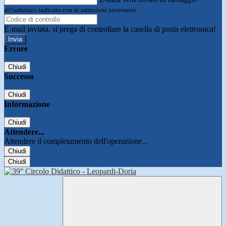
all'indirizzo indicato con le istruzioni necessarie.
E-mail inviata, si prega di controllare la casella di posta elettronica!
Errore
Chiudi
Successo
Chiudi
Informazione
Chiudi
Attendere...
Attendere il completamento dell'operazione...
Chiudi
Chiudi