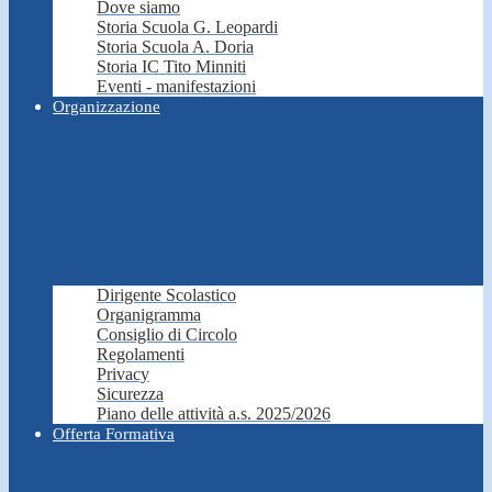
Dove siamo
Storia Scuola G. Leopardi
Storia Scuola A. Doria
Storia IC Tito Minniti
Eventi - manifestazioni
Organizzazione
Dirigente Scolastico
Organigramma
Consiglio di Circolo
Regolamenti
Privacy
Sicurezza
Piano delle attività a.s. 2025/2026
Offerta Formativa