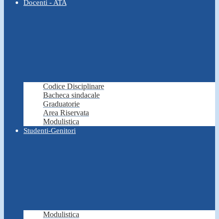
Docenti - ATA
Codice Disciplinare
Bacheca sindacale
Graduatorie
Area Riservata
Modulistica
Studenti-Genitori
Modulistica