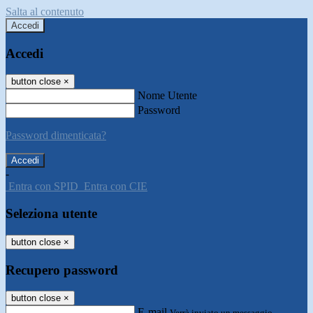
Salta al contenuto
Accedi
Accedi
button close
×
Nome Utente
Password
Password dimenticata?
-
Entra con SPID
Entra con CIE
Seleziona utente
button close
×
Recupero password
button close
×
E-mail
Verrà inviato un messaggio