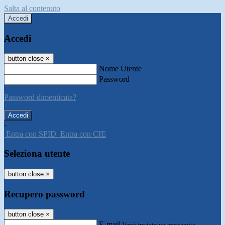
Salta al contenuto
Accedi
Accedi
button close
×
Nome Utente
Password
Password dimenticata?
-
Entra con SPID
Entra con CIE
Seleziona utente
button close
×
Recupero password
button close
×
E-mail
Verrà inviato un messaggio