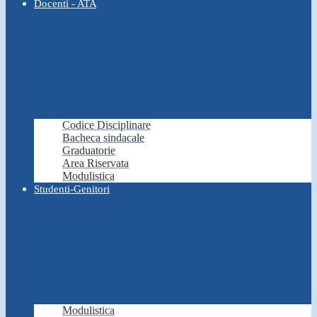
Docenti - ATA
Codice Disciplinare
Bacheca sindacale
Graduatorie
Area Riservata
Modulistica
Studenti-Genitori
Modulistica