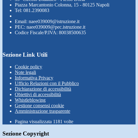
Piazza Marcantonio Colonna, 15 - 80125 Napoli
Tel: 081.2390083
Email: naee039009@istruzione.it
PEC: naee039009@pec.istruzione.it
Codice Fiscale/P.IVA: 80038500635
Sezione Link Utili
Cookie policy
Note legali
Informativa Privacy
Ufficio Relazioni con il Pubblico
Dichiarazione di accessibilità
Obiettivi di accessibilità
Whistleblowing
Gestione consensi cookie
Amministrazione trasparente
Pagina visualizzata
1181
volte
Sezione Copyright