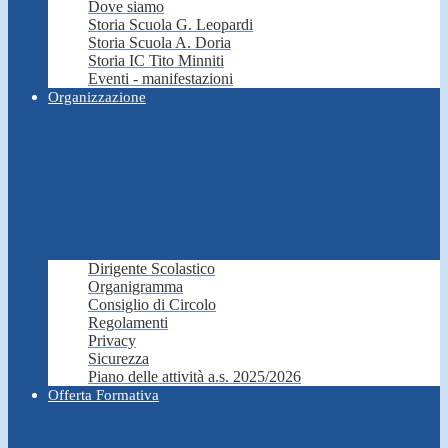
Dove siamo
Storia Scuola G. Leopardi
Storia Scuola A. Doria
Storia IC Tito Minniti
Eventi - manifestazioni
Organizzazione
Dirigente Scolastico
Organigramma
Consiglio di Circolo
Regolamenti
Privacy
Sicurezza
Piano delle attività a.s. 2025/2026
Offerta Formativa