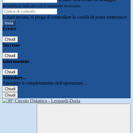
all'indirizzo indicato con le istruzioni necessarie.
E-mail inviata, si prega di controllare la casella di posta elettronica!
Errore
Chiudi
Successo
Chiudi
Informazione
Chiudi
Attendere...
Attendere il completamento dell'operazione...
Chiudi
Chiudi