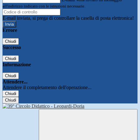
all'indirizzo indicato con le istruzioni necessarie.
E-mail inviata, si prega di controllare la casella di posta elettronica!
Errore
Chiudi
Successo
Chiudi
Informazione
Chiudi
Attendere...
Attendere il completamento dell'operazione...
Chiudi
Chiudi