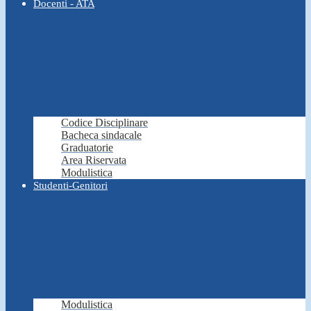
Docenti - ATA
Codice Disciplinare
Bacheca sindacale
Graduatorie
Area Riservata
Modulistica
Studenti-Genitori
Modulistica