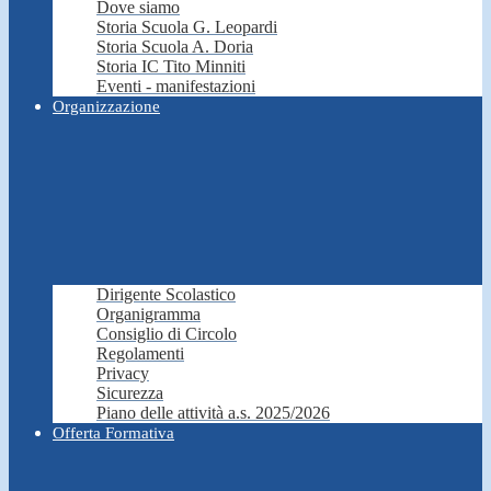
Dove siamo
Storia Scuola G. Leopardi
Storia Scuola A. Doria
Storia IC Tito Minniti
Eventi - manifestazioni
Organizzazione
Dirigente Scolastico
Organigramma
Consiglio di Circolo
Regolamenti
Privacy
Sicurezza
Piano delle attività a.s. 2025/2026
Offerta Formativa