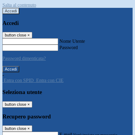
Salta al contenuto
Accedi
Accedi
button close
×
Nome Utente
Password
Password dimenticata?
-
Entra con SPID
Entra con CIE
Seleziona utente
button close
×
Recupero password
button close
×
E-mail
Verrà inviato un messaggio