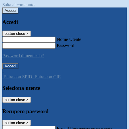
Salta al contenuto
Accedi
Accedi
button close
×
Nome Utente
Password
Password dimenticata?
-
Entra con SPID
Entra con CIE
Seleziona utente
button close
×
Recupero password
button close
×
E-mail
Verrà inviato un messaggio