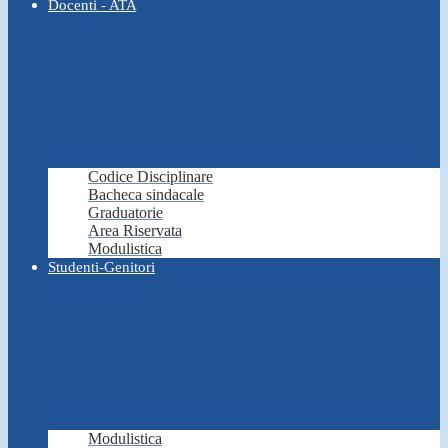
Docenti - ATA
Codice Disciplinare
Bacheca sindacale
Graduatorie
Area Riservata
Modulistica
Studenti-Genitori
Modulistica