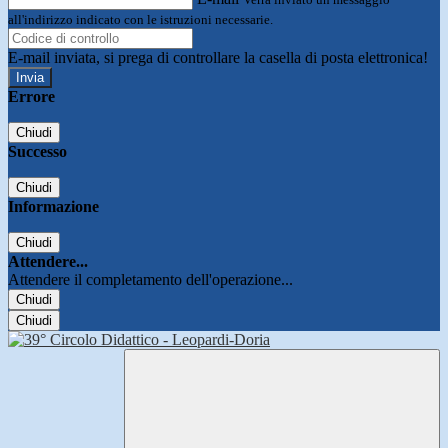
all'indirizzo indicato con le istruzioni necessarie.
E-mail inviata, si prega di controllare la casella di posta elettronica!
Errore
Chiudi
Successo
Chiudi
Informazione
Chiudi
Attendere...
Attendere il completamento dell'operazione...
Chiudi
Chiudi