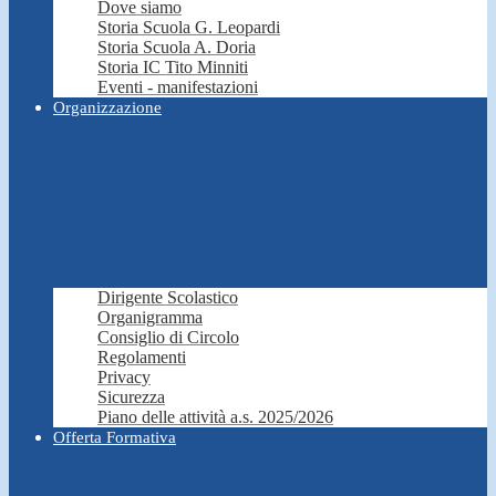
Dove siamo
Storia Scuola G. Leopardi
Storia Scuola A. Doria
Storia IC Tito Minniti
Eventi - manifestazioni
Organizzazione
Dirigente Scolastico
Organigramma
Consiglio di Circolo
Regolamenti
Privacy
Sicurezza
Piano delle attività a.s. 2025/2026
Offerta Formativa