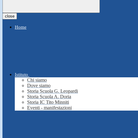
close
Home
Istituto
Chi siamo
Dove siamo
Storia Scuola G. Leopardi
Storia Scuola A. Doria
Storia IC Tito Minniti
Eventi - manifestazioni