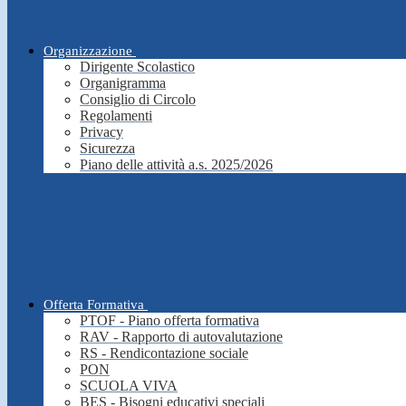
Organizzazione
Dirigente Scolastico
Organigramma
Consiglio di Circolo
Regolamenti
Privacy
Sicurezza
Piano delle attività a.s. 2025/2026
Offerta Formativa
PTOF - Piano offerta formativa
RAV - Rapporto di autovalutazione
RS - Rendicontazione sociale
PON
SCUOLA VIVA
BES - Bisogni educativi speciali