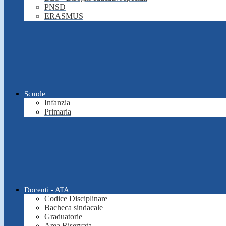
PNSD
ERASMUS
Scuole
Infanzia
Primaria
Docenti - ATA
Codice Disciplinare
Bacheca sindacale
Graduatorie
Area Riservata