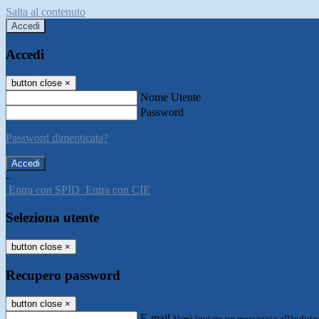
Salta al contenuto
Accedi
Accedi
button close
×
Nome Utente
Password
Password dimenticata?
-
Entra con SPID
Entra con CIE
Seleziona utente
button close
×
Recupero password
button close
×
E-mail
Verrà inviato un messaggio all'indirizz