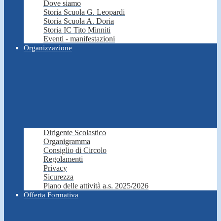
Dove siamo
Storia Scuola G. Leopardi
Storia Scuola A. Doria
Storia IC Tito Minniti
Eventi - manifestazioni
Organizzazione
Dirigente Scolastico
Organigramma
Consiglio di Circolo
Regolamenti
Privacy
Sicurezza
Piano delle attività a.s. 2025/2026
Offerta Formativa