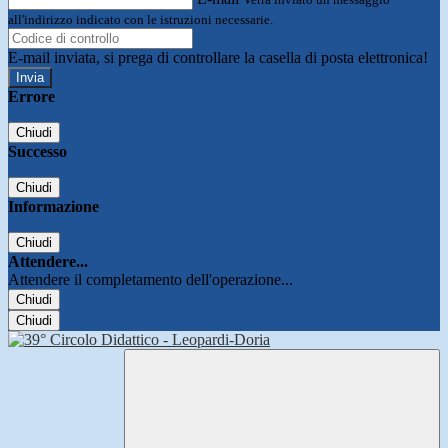
all'indirizzo indicato con le istruzioni necessarie.
E-mail inviata, si prega di controllare la casella di posta elettronica!
Errore
Chiudi
Successo
Chiudi
Informazione
Chiudi
Attendere...
Attendere il completamento dell'operazione...
Chiudi
Chiudi