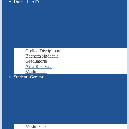
Docenti - ATA
Codice Disciplinare
Bacheca sindacale
Graduatorie
Area Riservata
Modulistica
Studenti-Genitori
Modulistica