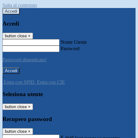
Salta al contenuto
Accedi
Accedi
button close
×
Nome Utente
Password
Password dimenticata?
-
Entra con SPID
Entra con CIE
Seleziona utente
button close
×
Recupero password
button close
×
E-mail
Verrà inviato un messaggio