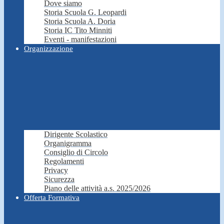
Dove siamo
Storia Scuola G. Leopardi
Storia Scuola A. Doria
Storia IC Tito Minniti
Eventi - manifestazioni
Organizzazione
Dirigente Scolastico
Organigramma
Consiglio di Circolo
Regolamenti
Privacy
Sicurezza
Piano delle attività a.s. 2025/2026
Offerta Formativa