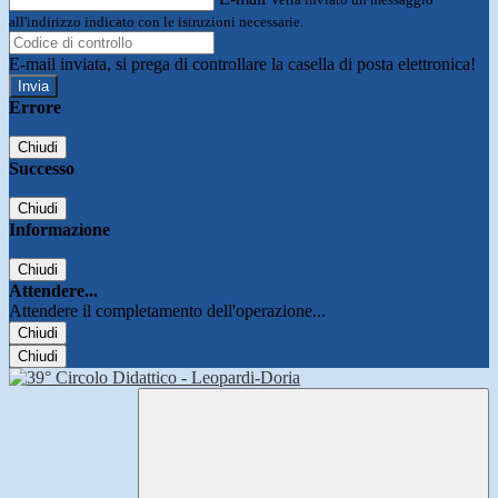
all'indirizzo indicato con le istruzioni necessarie.
E-mail inviata, si prega di controllare la casella di posta elettronica!
Errore
Chiudi
Successo
Chiudi
Informazione
Chiudi
Attendere...
Attendere il completamento dell'operazione...
Chiudi
Chiudi