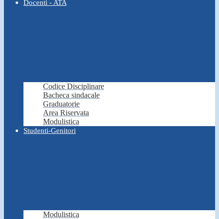
Docenti - ATA
Codice Disciplinare
Bacheca sindacale
Graduatorie
Area Riservata
Modulistica
Studenti-Genitori
Modulistica