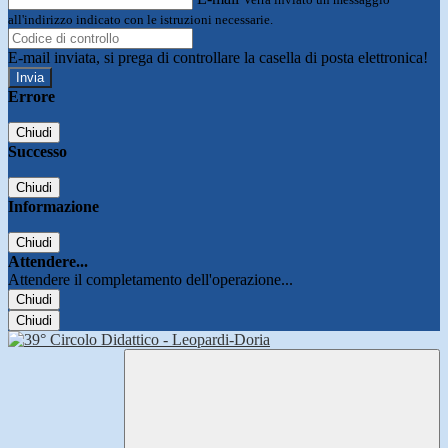
all'indirizzo indicato con le istruzioni necessarie.
E-mail inviata, si prega di controllare la casella di posta elettronica!
Errore
Chiudi
Successo
Chiudi
Informazione
Chiudi
Attendere...
Attendere il completamento dell'operazione...
Chiudi
Chiudi