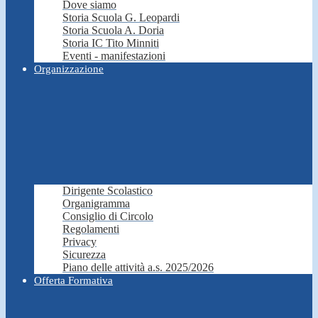
Dove siamo
Storia Scuola G. Leopardi
Storia Scuola A. Doria
Storia IC Tito Minniti
Eventi - manifestazioni
Organizzazione
Dirigente Scolastico
Organigramma
Consiglio di Circolo
Regolamenti
Privacy
Sicurezza
Piano delle attività a.s. 2025/2026
Offerta Formativa