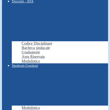
Docenti - ATA
Codice Disciplinare
Bacheca sindacale
Graduatorie
Area Riservata
Modulistica
Studenti-Genitori
Modulistica