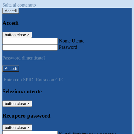
Salta al contenuto
Accedi
Accedi
button close
×
Nome Utente
Password
Password dimenticata?
-
Entra con SPID
Entra con CIE
Seleziona utente
button close
×
Recupero password
button close
×
E-mail
Verrà inviato un messaggio