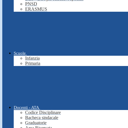
PNSD
ERASMUS
Scuole
Infanzia
Primaria
Docenti - ATA
Codice Disciplinare
Bacheca sindacale
Graduatorie
Area Riservata