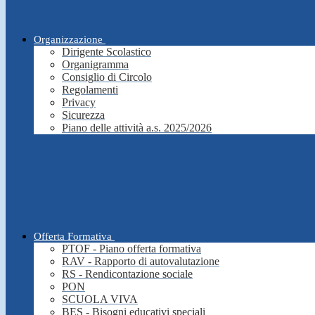
Organizzazione
Dirigente Scolastico
Organigramma
Consiglio di Circolo
Regolamenti
Privacy
Sicurezza
Piano delle attività a.s. 2025/2026
Offerta Formativa
PTOF - Piano offerta formativa
RAV - Rapporto di autovalutazione
RS - Rendicontazione sociale
PON
SCUOLA VIVA
BES - Bisogni educativi speciali