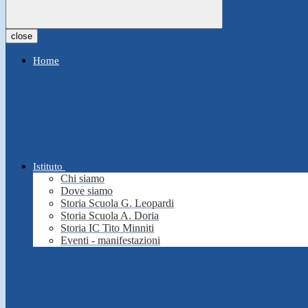
close
Home
Istituto
Chi siamo
Dove siamo
Storia Scuola G. Leopardi
Storia Scuola A. Doria
Storia IC Tito Minniti
Eventi - manifestazioni