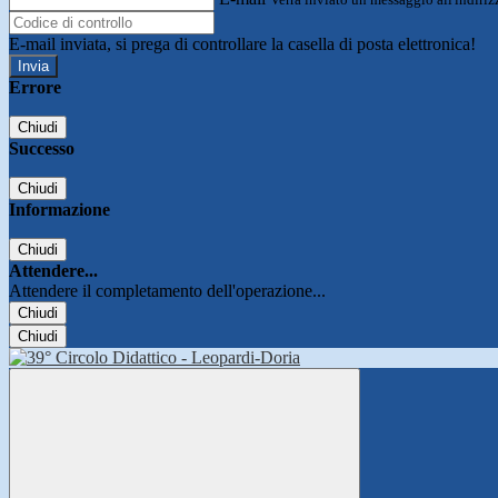
E-mail inviata, si prega di controllare la casella di posta elettronica!
Errore
Chiudi
Successo
Chiudi
Informazione
Chiudi
Attendere...
Attendere il completamento dell'operazione...
Chiudi
Chiudi