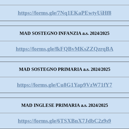
https://forms.gle/7Nq1EKaPEwtyUiHf8
MAD SOSTEGNO INFANZIA a.s. 2024/2025
https://forms.gle/fkFQBvMKsZZQzrqBA
MAD SOSTEGNO PRIMARIA a.s. 2024/2025
https://forms.gle/Cu8G1Yap9VzW71fY7
MAD INGLESE PRIMARIA a.s. 2024/2025
https://forms.gle/6TSXBnX7JdbC2z9s9