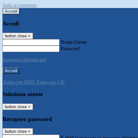
Salta al contenuto
Accedi
Accedi
button close
×
Nome Utente
Password
Password dimenticata?
-
Entra con SPID
Entra con CIE
Seleziona utente
button close
×
Recupero password
button close
×
E-mail
Verrà inviato un messaggio all'indirizz